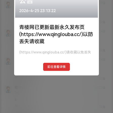
公告
大姚
20年12月29日
Lv0
0富
2026-4-25 23:13:22
不错
0
0
回复
青楼网已更新最新永久发布页
wwwwnnnn1234
20年12月24日
(https://www.qinglouba.cc/)以防
Lv0
0富
丢失请收藏
66666666666666
0
0
回复
(https://www.qinglouba.cc/)请收藏以免丢失
wwwwnnnn1234
20年12月24日
Lv0
0富
前往查看详情
666666
0
0
回复
嗯哼哼
20年12月23日
Lv0
0富
6
0
0
回复