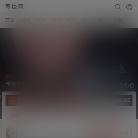
青楼网
首页
福利
写真
动漫
标签
充值
会员
客服
美图
千本年糕-自拍[89P/35MB]
29
美图
20年12月2日
猫哥
关注
私信