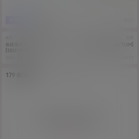
29
0
海报分享
收藏
美图
美图
台妹谢薇安vivian-散图合集
杪夏-法哲学原理[32P/733M]
[583P/93MB]
2020-12-1 14:11:56
2020-12-3 14:54:53
179 条回复
A
M
作品作者
管理员
欢迎您，新朋友，感谢参与互动！
确认修改
您必须登录或注册以后才能发表评论
登录