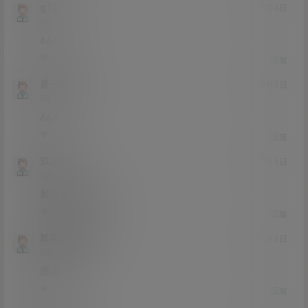
g123
20年12月6日
Lv0
0富
666
0
0
回复
是一岁鸭
20年12月5日
Lv0
0富
666
0
0
回复
玖久桜
20年12月5日
Lv0
0富
解压码弄不了啊
0
0
回复
其实我还好Aaa
20年12月5日
Lv0
0富
感谢
0
0
回复