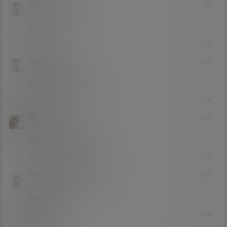
nxnxvhsnsbsvb
21年1月7日
Lv0
0富
66666
0
0
回复
asdzxc123
21年1月5日
Lv0
0富
为购买，期待收货
0
0
回复
皮卡司机
21年1月2日
Lv4
4富
不漏，就是撅个屁股
2
0
回复
wlwjwytt
皮卡司机
@
22年7月3日
Lv0
0富
感谢剧透
0
0
回复